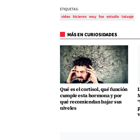
ETIQUETAS:
video
hicieron
muy
fue
estudio
tatuaje
MÁS EN CURIOSIDADES
Qué es el cortisol, qué función
L
cumple esta hormona y por
M
qué recomiendan bajar sus
"
niveles
p
v