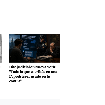
e
Hito judicial en Nueva York:
"Todo lo que escribás en una
IA podrá ser usado en tu
contra"