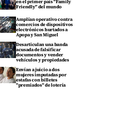
en el primer país "Family
Friendly" del mundo
Amplían operativo contra
comercios de dispositivos
electrónicos hurtados a
Apopa y San Miguel
Desarticulan una banda
acusada de falsificar
documentos y vender
vehículos y propiedades
Envían a juicio a dos
mujeres imputadas por
estafas con billetes
"premiados" de lotería