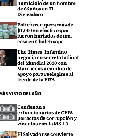
homicidio de un hombre
de 66 años en El
Divisadero
Policía recupera más de
$1,000 en efectivo que
fueron hurtados de una
casa en Chalchuapa
The Times: Infantino
negocia en secreto la final
del Mundial 2030 con
Marruecos a cambio de
apoyo para reelegirse al
frente de la FIFA
MÁS VISTO DEL AÑO
Condenan a
exfuncionarios de CEPA
por actos de corrupción y
vínculos con la MS-13
El Salvador se convierte