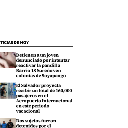
TICIAS DE HOY
Detienen a un joven
denunciado por intentar
reactivar la pandilla
Barrio 18 Sureños en
colonias de Soyapango
El Salvador proyecta
recibir un total de 160,000
pasajeros en el
Aeropuerto Internacional
en este periodo
vacacional
Dos sujetos fueron
detenidos por el