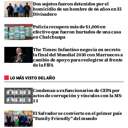
Dos sujetos fueron detenidos por el
homicidio de un hombre de 66 años en El
Divisadero
Policía recupera más de $1,000 en
efectivo que fueron hurtados de una casa
en Chalchuapa
The Times: Infantino negocia en secreto
la final del Mundial 2030 con Marruecos a
cambio de apoyo para reelegirse al frente
de la FIFA
LO MÁS VISTO DEL AÑO
Condenan a exfuncionarios de CEPA por
actos de corrupción y vínculos con la MS-
13
El Salvador se convierte en el primer país
"Family Friendly" del mundo