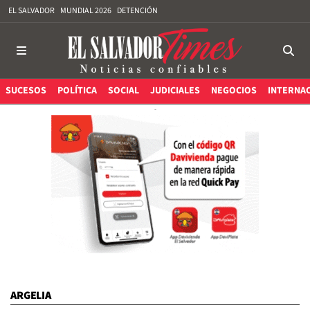
EL SALVADOR
MUNDIAL 2026
DETENCIÓN
SUCESOS
POLÍTICA
SOCIAL
JUDICIALES
NEGOCIOS
INTERNA
ARGELIA