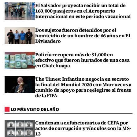
El Salvador proyecta recibir un total de
160,000 pasajeros en el Aeropuerto
Internacional en este periodo vacacional
Dos sujetos fueron detenidos por el
homicidio de un hombre de 66 años en El
Divisadero
Policía recupera más de $1,000 en
efectivo que fueron hurtados de una casa
en Chalchuapa
The Times: Infantino negocia en secreto
la final del Mundial 2030 con Marruecos a
cambio de apoyo para reelegirse al frente
de la FIFA
LO MÁS VISTO DEL AÑO
Condenan a exfuncionarios de CEPA por
actos de corrupción y vínculos con la MS-
13