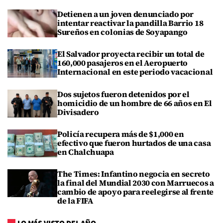
Detienen a un joven denunciado por
intentar reactivar la pandilla Barrio 18
Sureños en colonias de Soyapango
El Salvador proyecta recibir un total de
160,000 pasajeros en el Aeropuerto
Internacional en este periodo vacacional
Dos sujetos fueron detenidos por el
homicidio de un hombre de 66 años en El
Divisadero
Policía recupera más de $1,000 en
efectivo que fueron hurtados de una casa
en Chalchuapa
The Times: Infantino negocia en secreto
la final del Mundial 2030 con Marruecos a
cambio de apoyo para reelegirse al frente
de la FIFA