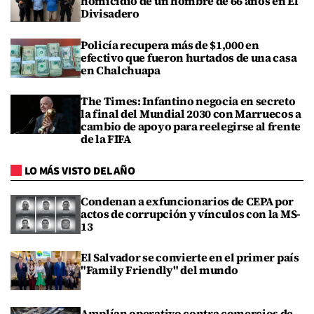
homicidio de un hombre de 66 años en El
Divisadero
Policía recupera más de $1,000 en
efectivo que fueron hurtados de una casa
en Chalchuapa
The Times: Infantino negocia en secreto
la final del Mundial 2030 con Marruecos a
cambio de apoyo para reelegirse al frente
de la FIFA
LO MÁS VISTO DEL AÑO
Condenan a exfuncionarios de CEPA por
actos de corrupción y vínculos con la MS-
13
El Salvador se convierte en el primer país
"Family Friendly" del mundo
Amplían operativo contra comercios de