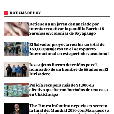
NOTICIAS DE HOY
Detienen a un joven denunciado por
intentar reactivar la pandilla Barrio 18
Sureños en colonias de Soyapango
El Salvador proyecta recibir un total de
160,000 pasajeros en el Aeropuerto
Internacional en este periodo vacacional
Dos sujetos fueron detenidos por el
homicidio de un hombre de 66 años en El
Divisadero
Policía recupera más de $1,000 en
efectivo que fueron hurtados de una casa
en Chalchuapa
The Times: Infantino negocia en secreto
la final del Mundial 2030 con Marruecos a