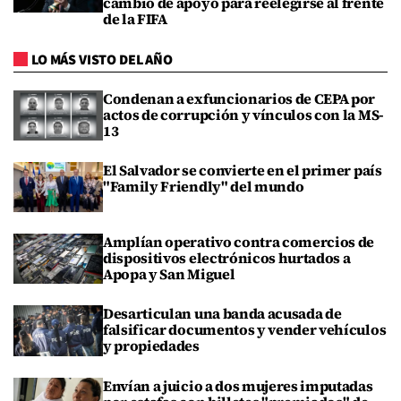
cambio de apoyo para reelegirse al frente
de la FIFA
LO MÁS VISTO DEL AÑO
Condenan a exfuncionarios de CEPA por
actos de corrupción y vínculos con la MS-
13
El Salvador se convierte en el primer país
"Family Friendly" del mundo
Amplían operativo contra comercios de
dispositivos electrónicos hurtados a
Apopa y San Miguel
Desarticulan una banda acusada de
falsificar documentos y vender vehículos
y propiedades
Envían a juicio a dos mujeres imputadas