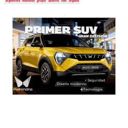
argentina
mundial
grupo
austria
van
argelia