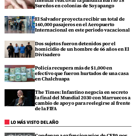
intentar reactivar la pandilla Barrio 18
Sureños en colonias de Soyapango
El Salvador proyecta recibir un total de
160,000 pasajeros en el Aeropuerto
Internacional en este periodo vacacional
Dos sujetos fueron detenidos por el
homicidio de un hombre de 66 años en El
Divisadero
Policía recupera más de $1,000 en
efectivo que fueron hurtados de una casa
en Chalchuapa
The Times: Infantino negocia en secreto
la final del Mundial 2030 con Marruecos a
cambio de apoyo para reelegirse al frente
de la FIFA
LO MÁS VISTO DEL AÑO
Condenan a exfuncionarios de CEPA por