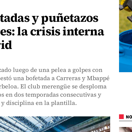
etadas y puñetazos
s: la crisis interna
rid
zado luego de una pelea a golpes con
estó una bofetada a Carreras y Mbappé
Arbeloa. El club merengüe se desploma
los en dos temporadas consecutivas y
 disciplina en la plantilla.
NO