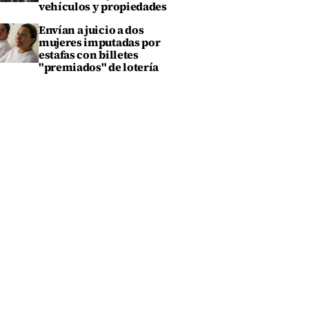
vehículos y propiedades
Envían a juicio a dos
mujeres imputadas por
estafas con billetes
"premiados" de lotería