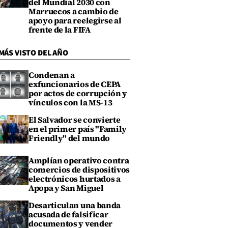
del Mundial 2030 con
Marruecos a cambio de
apoyo para reelegirse al
frente de la FIFA
MÁS VISTO DEL AÑO
Condenan a
exfuncionarios de CEPA
por actos de corrupción y
vínculos con la MS-13
El Salvador se convierte
en el primer país "Family
Friendly" del mundo
Amplían operativo contra
comercios de dispositivos
electrónicos hurtados a
Apopa y San Miguel
Desarticulan una banda
acusada de falsificar
documentos y vender