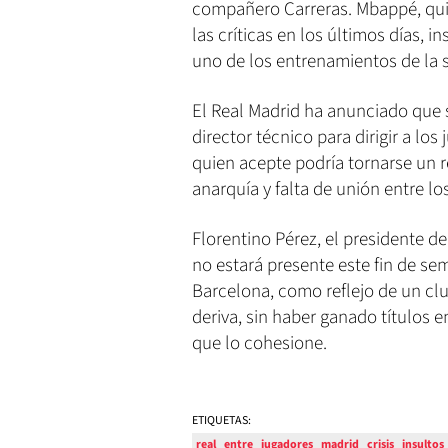
compañero Carreras. Mbappé, quie
las críticas en los últimos días, 
uno de los entrenamientos de la 
El Real Madrid ha anunciado que
director técnico para dirigir a l
quien acepte podría tornarse un r
anarquía y falta de unión entre lo
Florentino Pérez, el presidente d
no estará presente este fin de se
Barcelona, como reflejo de un cl
deriva, sin haber ganado títulos 
que lo cohesione.
ETIQUETAS:
real
entre
jugadores
madrid
crisis
insultos