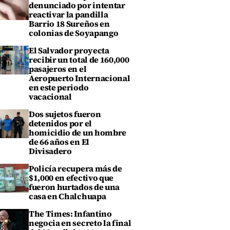
denunciado por intentar
reactivar la pandilla
Barrio 18 Sureños en
colonias de Soyapango
El Salvador proyecta
recibir un total de 160,000
pasajeros en el
Aeropuerto Internacional
en este periodo
vacacional
Dos sujetos fueron
detenidos por el
homicidio de un hombre
de 66 años en El
Divisadero
Policía recupera más de
$1,000 en efectivo que
fueron hurtados de una
casa en Chalchuapa
The Times: Infantino
negocia en secreto la final