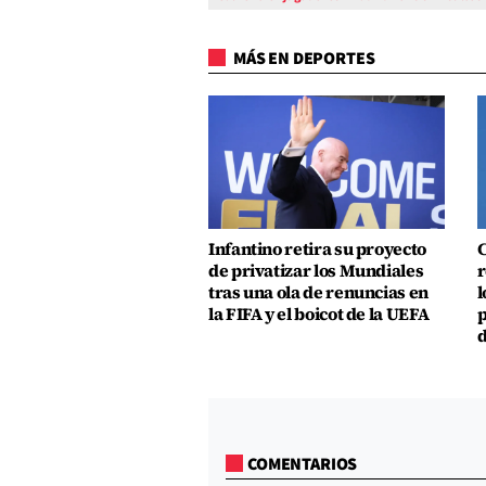
MÁS EN DEPORTES
Infantino retira su proyecto
C
de privatizar los Mundiales
r
tras una ola de renuncias en
l
la FIFA y el boicot de la UEFA
p
d
COMENTARIOS