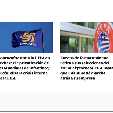
oncacaf se une a la UEFA en
Europa de forma unánime
echazar la privatización de
retira a sus selecciones del
os Mundiales de Infantino y
Mundial y torneos FIFA hast
rofundiza la crisis interna
que Infantino dé marcha
e la FIFA
atrás a su empresa