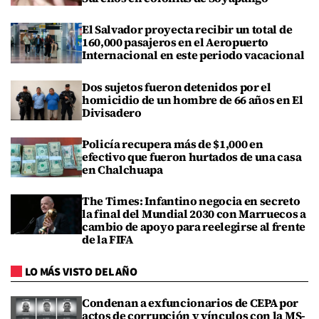
El Salvador proyecta recibir un total de
160,000 pasajeros en el Aeropuerto
Internacional en este periodo vacacional
Dos sujetos fueron detenidos por el
homicidio de un hombre de 66 años en El
Divisadero
Policía recupera más de $1,000 en
efectivo que fueron hurtados de una casa
en Chalchuapa
The Times: Infantino negocia en secreto
la final del Mundial 2030 con Marruecos a
cambio de apoyo para reelegirse al frente
de la FIFA
LO MÁS VISTO DEL AÑO
Condenan a exfuncionarios de CEPA por
actos de corrupción y vínculos con la MS-