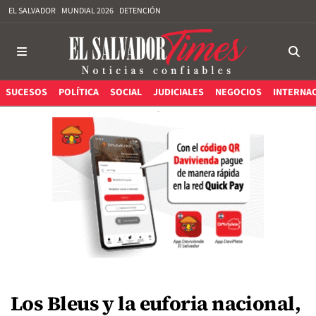
EL SALVADOR
MUNDIAL 2026
DETENCIÓN
SUCESOS
POLÍTICA
SOCIAL
JUDICIALES
NEGOCIOS
INTERNA
Los Bleus y la euforia nacional,