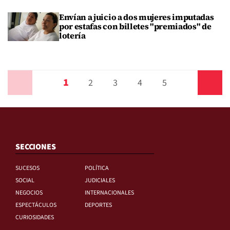
Envían a juicio a dos mujeres imputadas
por estafas con billetes "premiados" de
lotería
1
Anterior
2
3
4
5
Siguiente
SECCIONES
SUCESOS
POLÍTICA
SOCIAL
JUDICIALES
NEGOCIOS
INTERNACIONALES
ESPECTÁCULOS
DEPORTES
CURIOSIDADES