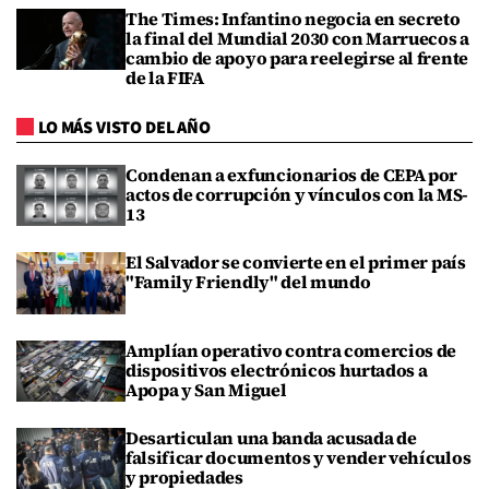
The Times: Infantino negocia en secreto
la final del Mundial 2030 con Marruecos a
cambio de apoyo para reelegirse al frente
de la FIFA
LO MÁS VISTO DEL AÑO
Condenan a exfuncionarios de CEPA por
actos de corrupción y vínculos con la MS-
13
El Salvador se convierte en el primer país
"Family Friendly" del mundo
Amplían operativo contra comercios de
dispositivos electrónicos hurtados a
Apopa y San Miguel
Desarticulan una banda acusada de
falsificar documentos y vender vehículos
y propiedades