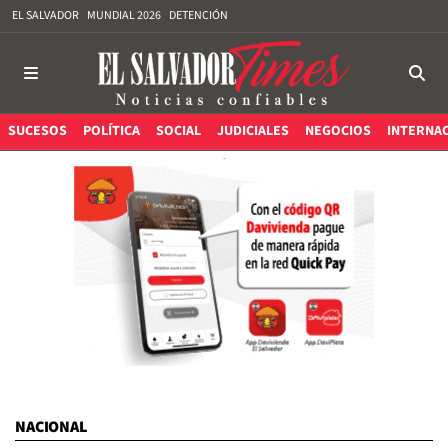
EL SALVADOR
MUNDIAL 2026
DETENCIÓN
SUCESOS
POLÍTICA
SOCIAL
JUDICIALES
NEGOCIOS
INTERNA
NACIONAL