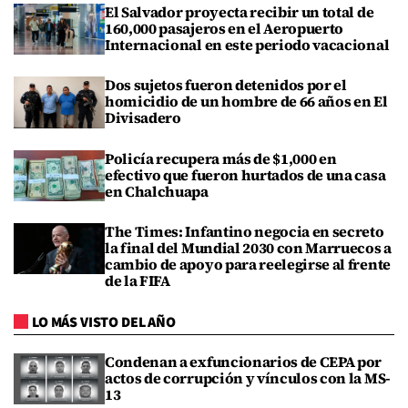
El Salvador proyecta recibir un total de
160,000 pasajeros en el Aeropuerto
Internacional en este periodo vacacional
Dos sujetos fueron detenidos por el
homicidio de un hombre de 66 años en El
Divisadero
Policía recupera más de $1,000 en
efectivo que fueron hurtados de una casa
en Chalchuapa
The Times: Infantino negocia en secreto
la final del Mundial 2030 con Marruecos a
cambio de apoyo para reelegirse al frente
de la FIFA
LO MÁS VISTO DEL AÑO
Condenan a exfuncionarios de CEPA por
actos de corrupción y vínculos con la MS-
13