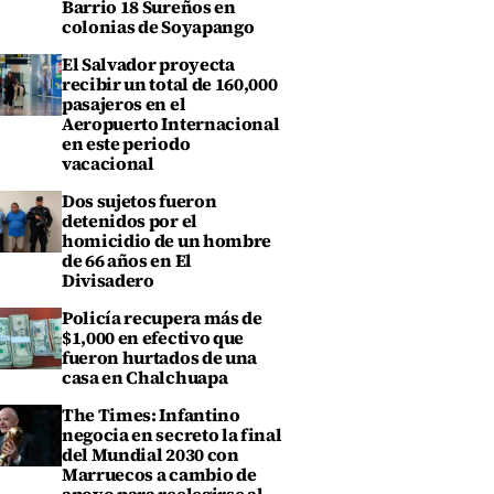
Barrio 18 Sureños en
colonias de Soyapango
El Salvador proyecta
recibir un total de 160,000
pasajeros en el
Aeropuerto Internacional
en este periodo
vacacional
Dos sujetos fueron
detenidos por el
homicidio de un hombre
de 66 años en El
Divisadero
Policía recupera más de
$1,000 en efectivo que
fueron hurtados de una
casa en Chalchuapa
The Times: Infantino
negocia en secreto la final
del Mundial 2030 con
Marruecos a cambio de