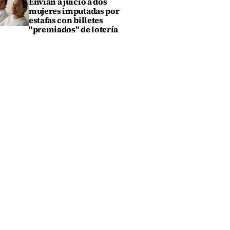
Envían a juicio a dos
mujeres imputadas por
estafas con billetes
"premiados" de lotería