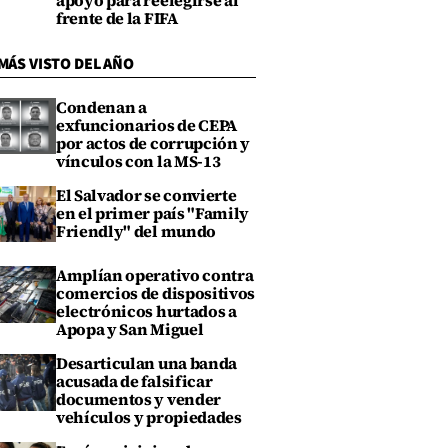
apoyo para reelegirse al
frente de la FIFA
MÁS VISTO DEL AÑO
Condenan a
exfuncionarios de CEPA
por actos de corrupción y
vínculos con la MS-13
El Salvador se convierte
en el primer país "Family
Friendly" del mundo
Amplían operativo contra
comercios de dispositivos
electrónicos hurtados a
Apopa y San Miguel
Desarticulan una banda
acusada de falsificar
documentos y vender
vehículos y propiedades