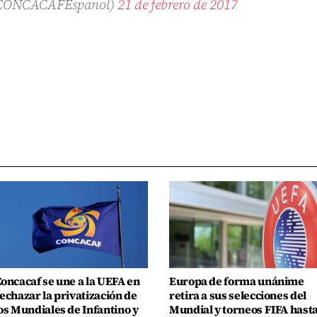
CONCACAFEspanol)
21 de febrero de 2017
oncacaf se une a la UEFA en
Europa de forma unánime
echazar la privatización de
retira a sus selecciones del
os Mundiales de Infantino y
Mundial y torneos FIFA hast