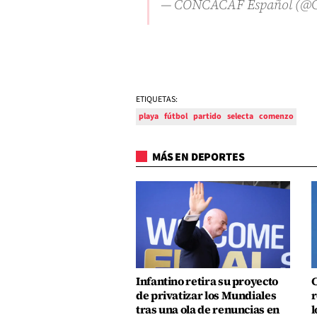
— CONCACAF Español (@
ETIQUETAS:
playa
fútbol
partido
selecta
comenzo
MÁS EN DEPORTES
Infantino retira su proyecto
C
de privatizar los Mundiales
r
tras una ola de renuncias en
l