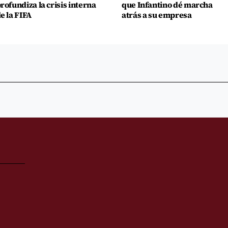
rofundiza la crisis interna
que Infantino dé marcha
e la FIFA
atrás a su empresa