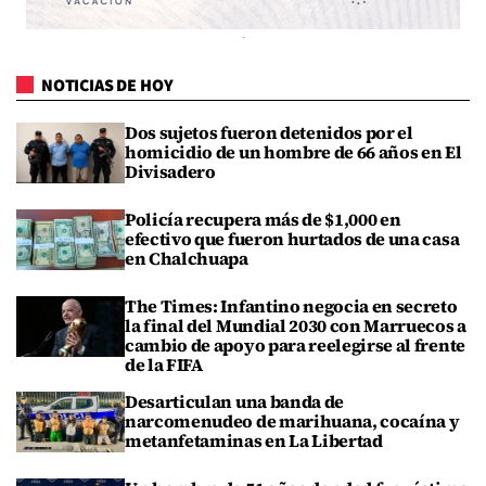
NOTICIAS DE HOY
Dos sujetos fueron detenidos por el
homicidio de un hombre de 66 años en El
Divisadero
Policía recupera más de $1,000 en
efectivo que fueron hurtados de una casa
en Chalchuapa
The Times: Infantino negocia en secreto
la final del Mundial 2030 con Marruecos a
cambio de apoyo para reelegirse al frente
de la FIFA
Desarticulan una banda de
narcomenudeo de marihuana, cocaína y
metanfetaminas en La Libertad