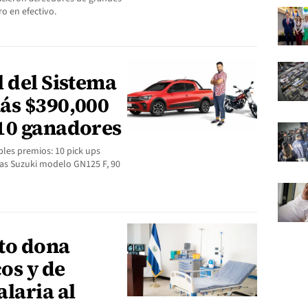
o en efectivo.
 del Sistema
ás $390,000
10 ganadores
bles premios: 10 pick ups
as Suzuki modelo GN125 F, 90
to dona
os y de
laria al