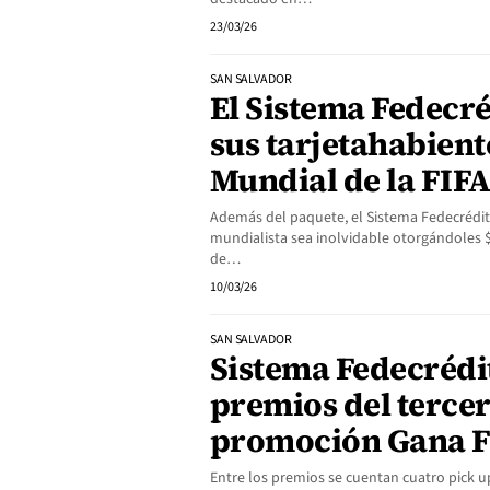
23/03/26
SAN SALVADOR
El Sistema Fedecré
sus tarjetahabient
Mundial de la FIF
Además del paquete, el Sistema Fedecrédit
mundialista sea inolvidable otorgándoles $
de…
10/03/26
SAN SALVADOR
Sistema Fedecrédi
premios del tercer
promoción Gana F
Entre los premios se cuentan cuatro pick u