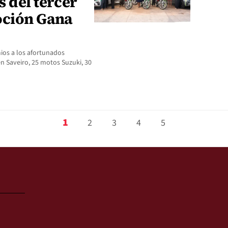
 del tercer
oción Gana
ios a los afortunados
n Saveiro, 25 motos Suzuki, 30
1
2
3
4
5