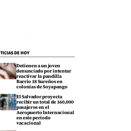
TICIAS DE HOY
Detienen a un joven
denunciado por intentar
reactivar la pandilla
Barrio 18 Sureños en
colonias de Soyapango
El Salvador proyecta
recibir un total de 160,000
pasajeros en el
Aeropuerto Internacional
en este periodo
vacacional