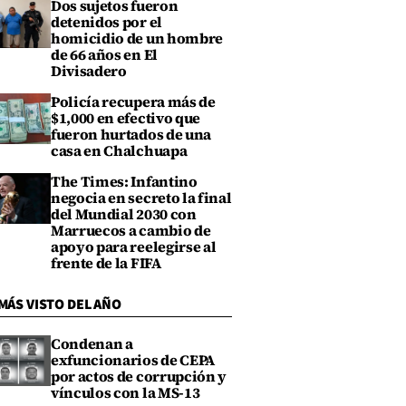
Dos sujetos fueron
detenidos por el
homicidio de un hombre
de 66 años en El
Divisadero
Policía recupera más de
$1,000 en efectivo que
fueron hurtados de una
casa en Chalchuapa
The Times: Infantino
negocia en secreto la final
del Mundial 2030 con
Marruecos a cambio de
apoyo para reelegirse al
frente de la FIFA
MÁS VISTO DEL AÑO
Condenan a
exfuncionarios de CEPA
por actos de corrupción y
vínculos con la MS-13