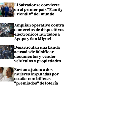
El Salvador se convierte
en el primer país "Family
Friendly" del mundo
Amplían operativo contra
comercios de dispositivos
electrónicos hurtados a
Apopa y San Miguel
Desarticulan una banda
acusada de falsificar
documentos y vender
vehículos y propiedades
Envían a juicio a dos
mujeres imputadas por
estafas con billetes
"premiados" de lotería