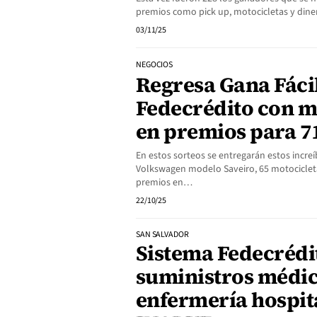
premios como pick up, motocicletas y diner
03/11/25
NEGOCIOS
Regresa Gana Fácil
Fedecrédito con m
en premios para 7
En estos sorteos se entregarán estos increí
Volkswagen modelo Saveiro, 65 motociclet
premios en…
22/10/25
SAN SALVADOR
Sistema Fedecrédi
suministros médic
enfermería hospita