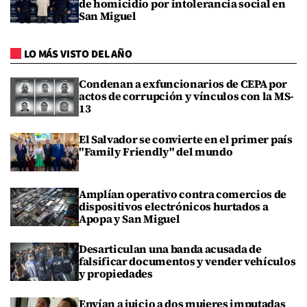
de homicidio por intolerancia social en
San Miguel
LO MÁS VISTO DEL AÑO
Condenan a exfuncionarios de CEPA por
actos de corrupción y vínculos con la MS-
13
El Salvador se convierte en el primer país
"Family Friendly" del mundo
Amplían operativo contra comercios de
dispositivos electrónicos hurtados a
Apopa y San Miguel
Desarticulan una banda acusada de
falsificar documentos y vender vehículos
y propiedades
Envían a juicio a dos mujeres imputadas