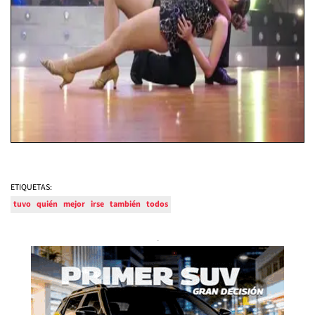
ETIQUETAS:
tuvo
quién
mejor
irse
también
todos