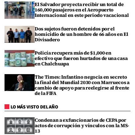
El Salvador proyecta recibir un total de
160,000 pasajeros en el Aeropuerto
Internacional en este periodo vacacional
Dos sujetos fueron detenidos por el
homicidio de un hombre de 66 años en El
Divisadero
Policía recupera más de $1,000 en
efectivo que fueron hurtados de una casa
en Chalchuapa
The Times: Infantino negocia en secreto
la final del Mundial 2030 con Marruecos a
cambio de apoyo para reelegirse al frente
de la FIFA
LO MÁS VISTO DEL AÑO
Condenan a exfuncionarios de CEPA por
actos de corrupción y vínculos con la MS-
13