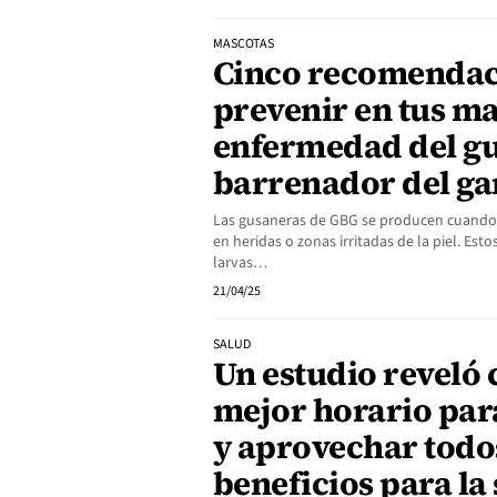
MASCOTAS
Cinco recomendac
prevenir en tus ma
enfermedad del g
barrenador del g
Las gusaneras de GBG se producen cuando
en heridas o zonas irritadas de la piel. Est
larvas…
21/04/25
SALUD
Un estudio reveló c
mejor horario par
y aprovechar todo
beneficios para la