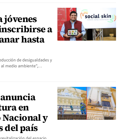
a jóvenes
nscribirse a
ganar hasta
 reducción de desigualdades y
to al medio ambiente",…
 anuncia
tura en
 Nacional y
s del país
revitalización del espacio