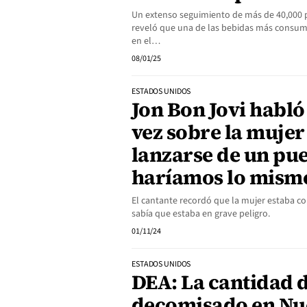
Un extenso seguimiento de más de 40,000 
reveló que una de las bebidas más consumi
en el…
08/01/25
ESTADOS UNIDOS
Jon Bon Jovi habl
vez sobre la mujer
lanzarse de un pu
haríamos lo mism
El cantante recordó que la mujer estaba c
sabía que estaba en grave peligro.
01/11/24
ESTADOS UNIDOS
DEA: La cantidad d
decomisado en Nu