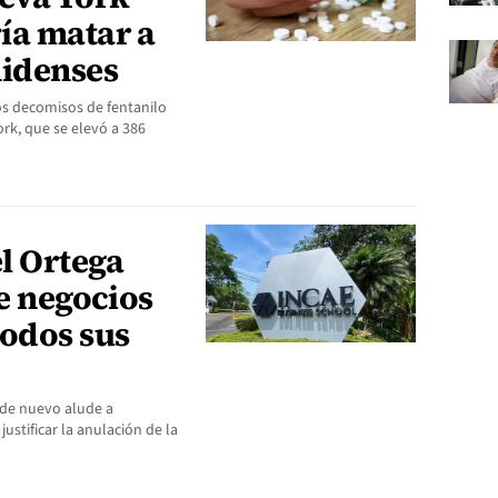
ía matar a
nidenses
os decomisos de fentanilo
rk, que se elevó a 386
l Ortega
de negocios
todos sus
 de nuevo alude a
justificar la anulación de la