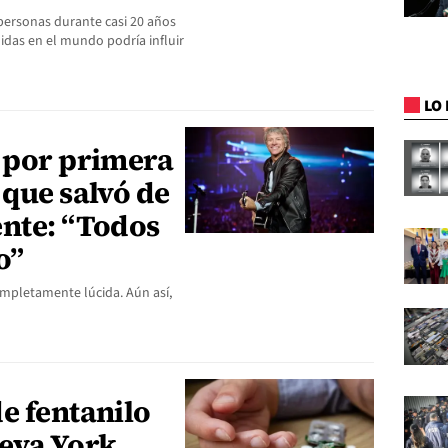
personas durante casi 20 años
das en el mundo podría influir
LO 
ó por primera
 que salvó de
ente: “Todos
o”
ompletamente lúcida. Aún así,
e fentanilo
eva York