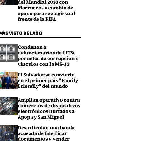
del Mundial 2030 con
Marruecos a cambio de
apoyo para reelegirse al
frente de la FIFA
MÁS VISTO DEL AÑO
Condenan a
exfuncionarios de CEPA
por actos de corrupción y
vínculos con la MS-13
El Salvador se convierte
en el primer país "Family
Friendly" del mundo
Amplían operativo contra
comercios de dispositivos
electrónicos hurtados a
Apopa y San Miguel
Desarticulan una banda
acusada de falsificar
documentos y vender