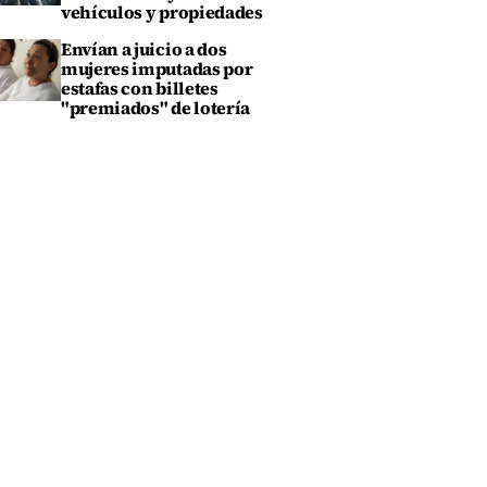
vehículos y propiedades
Envían a juicio a dos
mujeres imputadas por
estafas con billetes
"premiados" de lotería