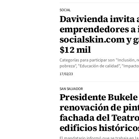
SOCIAL
Davivienda invita 
emprendedores a i
socialskin.com y 
$12 mil
Categorías para participar son "Inclusión,
pobreza", "Educación de calidad", "Impac
17/02/23
SAN SALVADOR
Presidente Bukele
renovación de pin
fachada del Teatro
edificios histórico
El mandatario informó que se trabaja en la 