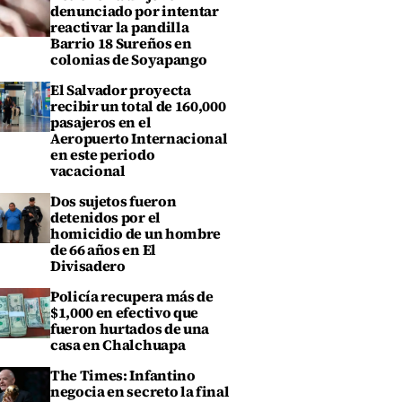
denunciado por intentar
reactivar la pandilla
Barrio 18 Sureños en
colonias de Soyapango
El Salvador proyecta
recibir un total de 160,000
pasajeros en el
Aeropuerto Internacional
en este periodo
vacacional
Dos sujetos fueron
detenidos por el
homicidio de un hombre
de 66 años en El
Divisadero
Policía recupera más de
$1,000 en efectivo que
fueron hurtados de una
casa en Chalchuapa
The Times: Infantino
negocia en secreto la final