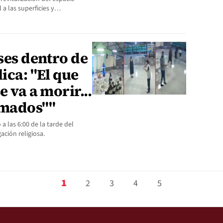
l a las superficies y…
eses dentro de
ica: "El que
e va a morir...
mados""
a las 6:00 de la tarde del
ción religiosa.
1
2
3
4
5