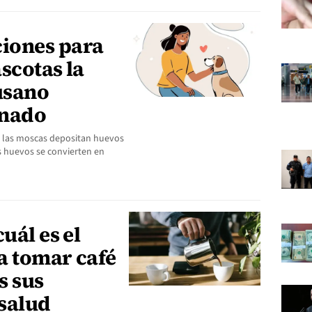
iones para
scotas la
usano
anado
 las moscas depositan huevos
os huevos se convierten en
uál es el
a tomar café
s sus
 salud