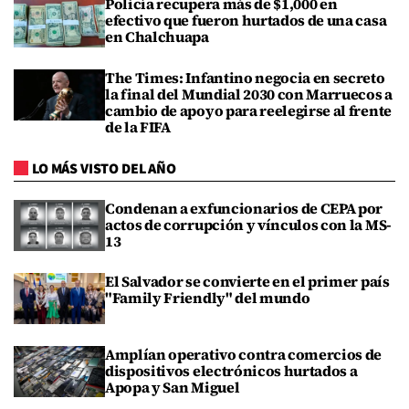
Policía recupera más de $1,000 en
efectivo que fueron hurtados de una casa
en Chalchuapa
The Times: Infantino negocia en secreto
la final del Mundial 2030 con Marruecos a
cambio de apoyo para reelegirse al frente
de la FIFA
LO MÁS VISTO DEL AÑO
Condenan a exfuncionarios de CEPA por
actos de corrupción y vínculos con la MS-
13
El Salvador se convierte en el primer país
"Family Friendly" del mundo
Amplían operativo contra comercios de
dispositivos electrónicos hurtados a
Apopa y San Miguel