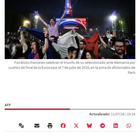
Fanáticos franceses celebran el triunfo de su seleccionado ante Alemania por
cuartos de final de la Eurocopa, el 7 de julio de 2016, en la zona de aficionados de
París
AFP
Actualizado:
11/07/16 |
10:16