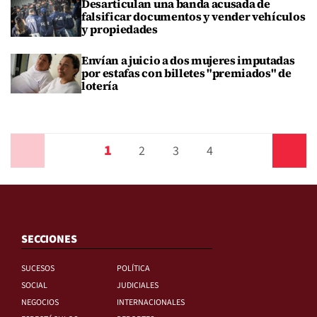
Desarticulan una banda acusada de
falsificar documentos y vender vehículos
y propiedades
Envían a juicio a dos mujeres imputadas
por estafas con billetes "premiados" de
lotería
1
Anterior
2
3
4
Siguiente
SECCIONES
SUCESOS
POLÍTICA
SOCIAL
JUDICIALES
NEGOCIOS
INTERNACIONALES