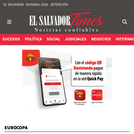
EL SALVADOR
MUNDIAL 2026
DETENCIÓN
SUCESOS
POLÍTICA
SOCIAL
JUDICIALES
NEGOCIOS
INTERNA
EUROCOPA