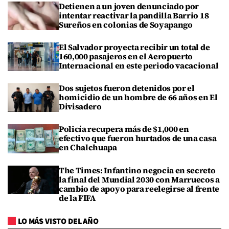
Detienen a un joven denunciado por
intentar reactivar la pandilla Barrio 18
Sureños en colonias de Soyapango
El Salvador proyecta recibir un total de
160,000 pasajeros en el Aeropuerto
Internacional en este periodo vacacional
Dos sujetos fueron detenidos por el
homicidio de un hombre de 66 años en El
Divisadero
Policía recupera más de $1,000 en
efectivo que fueron hurtados de una casa
en Chalchuapa
The Times: Infantino negocia en secreto
la final del Mundial 2030 con Marruecos a
cambio de apoyo para reelegirse al frente
de la FIFA
LO MÁS VISTO DEL AÑO