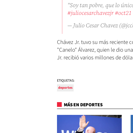
''Soy tan pobre, que lo únic
#juliocesarchavezjr
#oct21
— Julio Cesar Chavez (@jc
Chávez Jr. tuvo su más reciente 
"Canelo" Álvarez, quien le dio un
Jr. recibió varios millones de dóla
ETIQUETAS:
deportes
MÁS EN DEPORTES