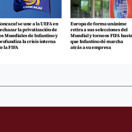
oncacaf se une a la UEFA en
Europa de forma unánime
echazar la privatización de
retira a sus selecciones del
os Mundiales de Infantino y
Mundial y torneos FIFA hast
rofundiza la crisis interna
que Infantino dé marcha
e la FIFA
atrás a su empresa