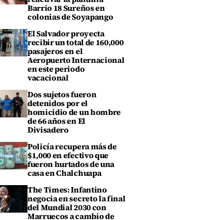
Barrio 18 Sureños en
colonias de Soyapango
El Salvador proyecta
recibir un total de 160,000
pasajeros en el
Aeropuerto Internacional
en este periodo
vacacional
Dos sujetos fueron
detenidos por el
homicidio de un hombre
de 66 años en El
Divisadero
Policía recupera más de
$1,000 en efectivo que
fueron hurtados de una
casa en Chalchuapa
The Times: Infantino
negocia en secreto la final
del Mundial 2030 con
Marruecos a cambio de