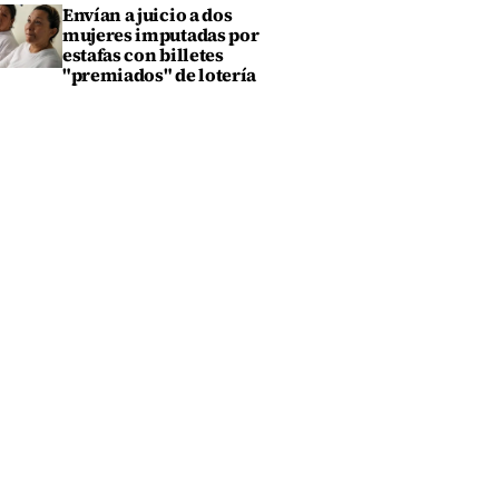
Envían a juicio a dos
mujeres imputadas por
estafas con billetes
"premiados" de lotería