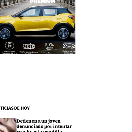
TICIAS DE HOY
Detienen a un joven
denunciado por intentar
reactivar la pandilla