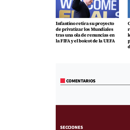
Infantino retira su proyecto
C
de privatizar los Mundiales
r
tras una ola de renuncias en
l
la FIFA y el boicot de la UEFA
p
d
COMENTARIOS
SECCIONES