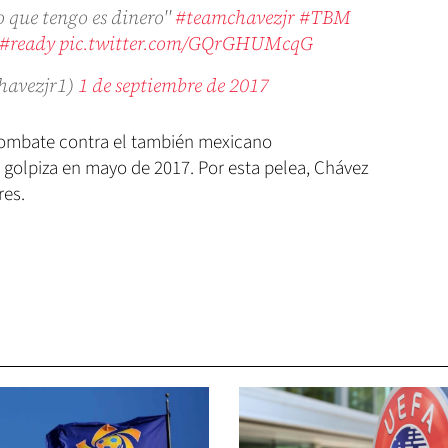
o que tengo es dinero''
#teamchavezjr
#TBM
#ready
pic.twitter.com/GQrGHUMcqG
chavezjr1)
1 de septiembre de 2017
combate contra el también mexicano
a golpiza en mayo de 2017. Por esta pelea, Chávez
res.