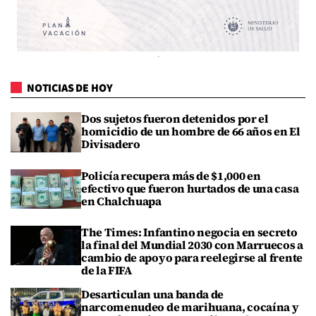
NOTICIAS DE HOY
Dos sujetos fueron detenidos por el
homicidio de un hombre de 66 años en El
Divisadero
Policía recupera más de $1,000 en
efectivo que fueron hurtados de una casa
en Chalchuapa
The Times: Infantino negocia en secreto
la final del Mundial 2030 con Marruecos a
cambio de apoyo para reelegirse al frente
de la FIFA
Desarticulan una banda de
narcomenudeo de marihuana, cocaína y