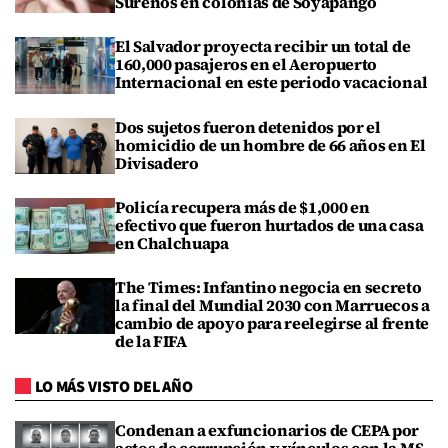
Sureños en colonias de Soyapango
El Salvador proyecta recibir un total de
160,000 pasajeros en el Aeropuerto
Internacional en este periodo vacacional
Dos sujetos fueron detenidos por el
homicidio de un hombre de 66 años en El
Divisadero
Policía recupera más de $1,000 en
efectivo que fueron hurtados de una casa
en Chalchuapa
The Times: Infantino negocia en secreto
la final del Mundial 2030 con Marruecos a
cambio de apoyo para reelegirse al frente
de la FIFA
LO MÁS VISTO DEL AÑO
Condenan a exfuncionarios de CEPA por