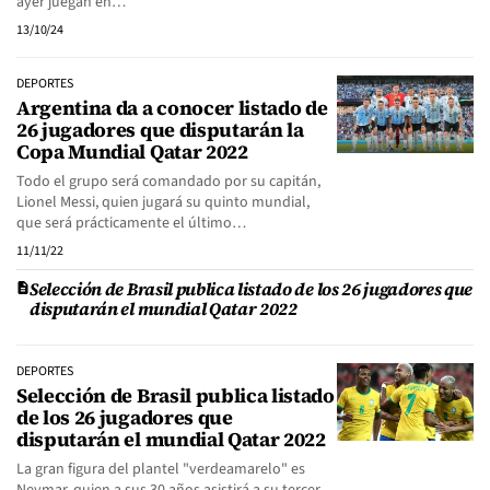
ayer juegan en…
13/10/24
DEPORTES
Argentina da a conocer listado de
26 jugadores que disputarán la
Copa Mundial Qatar 2022
Todo el grupo será comandado por su capitán,
Lionel Messi, quien jugará su quinto mundial,
que será prácticamente el último…
11/11/22
Selección de Brasil publica listado de los 26 jugadores que
disputarán el mundial Qatar 2022
DEPORTES
Selección de Brasil publica listado
de los 26 jugadores que
disputarán el mundial Qatar 2022
La gran figura del plantel "verdeamarelo" es