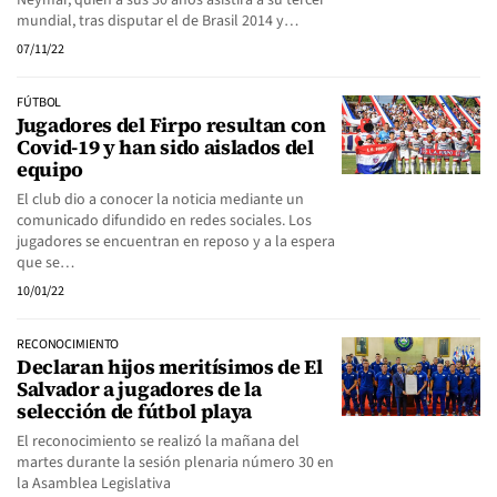
Neymar, quien a sus 30 años asistirá a su tercer
mundial, tras disputar el de Brasil 2014 y…
07/11/22
FÚTBOL
Jugadores del Firpo resultan con
Covid-19 y han sido aislados del
equipo
El club dio a conocer la noticia mediante un
comunicado difundido en redes sociales. Los
jugadores se encuentran en reposo y a la espera
que se…
10/01/22
RECONOCIMIENTO
Declaran hijos meritísimos de El
Salvador a jugadores de la
selección de fútbol playa
El reconocimiento se realizó la mañana del
martes durante la sesión plenaria número 30 en
la Asamblea Legislativa