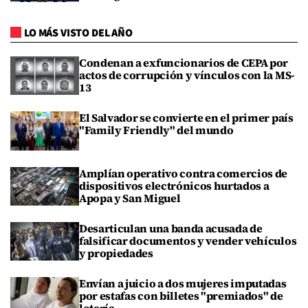
LO MÁS VISTO DEL AÑO
Condenan a exfuncionarios de CEPA por
actos de corrupción y vínculos con la MS-
13
El Salvador se convierte en el primer país
"Family Friendly" del mundo
Amplían operativo contra comercios de
dispositivos electrónicos hurtados a
Apopa y San Miguel
Desarticulan una banda acusada de
falsificar documentos y vender vehículos
y propiedades
Envían a juicio a dos mujeres imputadas
por estafas con billetes "premiados" de