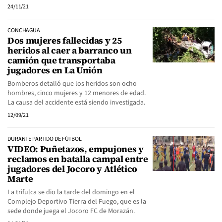
24/11/21
CONCHAGUA
Dos mujeres fallecidas y 25
heridos al caer a barranco un
camión que transportaba
jugadores en La Unión
Bomberos detalló que los heridos son ocho
hombres, cinco mujeres y 12 menores de edad.
La causa del accidente está siendo investigada.
12/09/21
DURANTE PARTIDO DE FÚTBOL
VIDEO: Puñetazos, empujones y
reclamos en batalla campal entre
jugadores del Jocoro y Atlético
Marte
La trifulca se dio la tarde del domingo en el
Complejo Deportivo Tierra del Fuego, que es la
sede donde juega el Jocoro FC de Morazán.