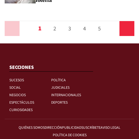
lotería
1
Anterior
2
3
4
5
Siguiente
SECCIONES
SUCESOS
POLÍTICA
SOCIAL
JUDICIALES
NEGOCIOS
INTERNACIONALES
ESPECTÁCULOS
DEPORTES
CURIOSIDADES
QUIÉNES SOMOS
DIRECCIÓN
PUBLICIDAD
SUSCRÍBETE
AVISO LEGAL
POLÍTICA DE COOKIES