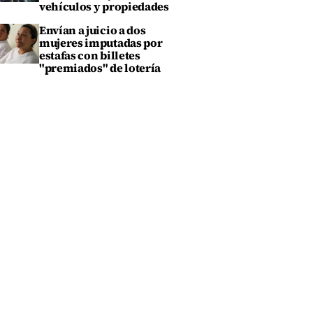
vehículos y propiedades
Envían a juicio a dos
mujeres imputadas por
estafas con billetes
"premiados" de lotería