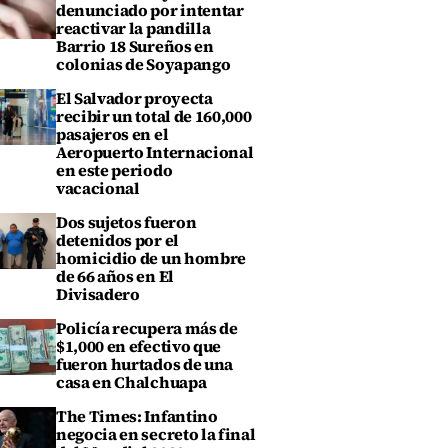
denunciado por intentar
reactivar la pandilla
Barrio 18 Sureños en
colonias de Soyapango
El Salvador proyecta
recibir un total de 160,000
pasajeros en el
Aeropuerto Internacional
en este periodo
vacacional
Dos sujetos fueron
detenidos por el
homicidio de un hombre
de 66 años en El
Divisadero
Policía recupera más de
$1,000 en efectivo que
fueron hurtados de una
casa en Chalchuapa
The Times: Infantino
negocia en secreto la final