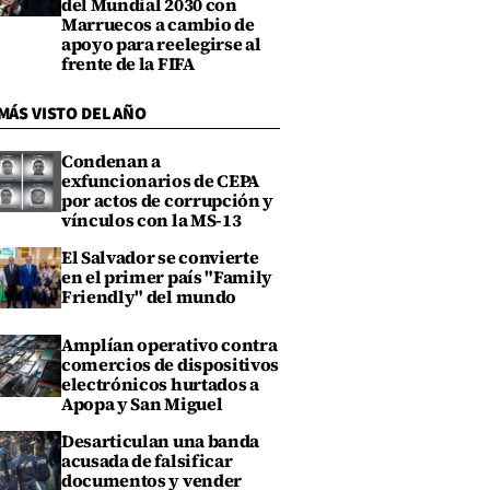
del Mundial 2030 con
Marruecos a cambio de
apoyo para reelegirse al
frente de la FIFA
MÁS VISTO DEL AÑO
Condenan a
exfuncionarios de CEPA
por actos de corrupción y
vínculos con la MS-13
El Salvador se convierte
en el primer país "Family
Friendly" del mundo
Amplían operativo contra
comercios de dispositivos
electrónicos hurtados a
Apopa y San Miguel
Desarticulan una banda
acusada de falsificar
documentos y vender