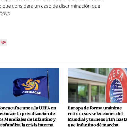
o que considera un caso de discriminación que
poyo.
liga
oncacaf se une a la UEFA en
Europa de forma unánime
echazar la privatización de
retira a sus selecciones del
os Mundiales de Infantino y
Mundial y torneos FIFA hast
rofundiza la crisis interna
que Infantino dé marcha