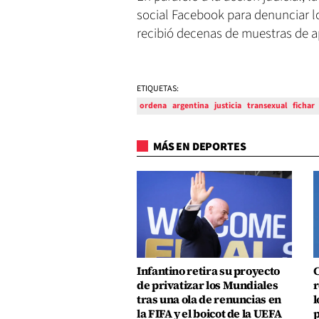
social Facebook para denunciar l
recibió decenas de muestras de a
ETIQUETAS:
ordena
argentina
justicia
transexual
fichar
MÁS EN DEPORTES
Infantino retira su proyecto
C
de privatizar los Mundiales
r
tras una ola de renuncias en
l
la FIFA y el boicot de la UEFA
p