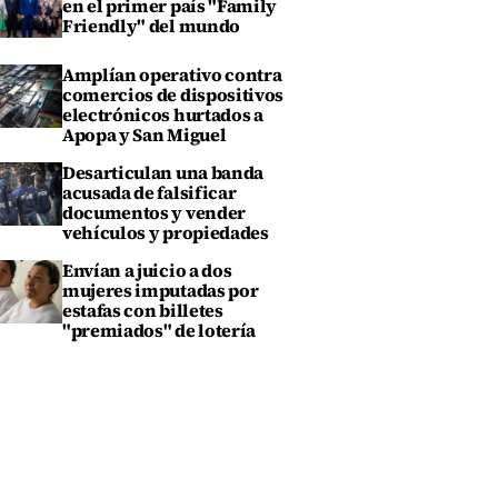
en el primer país "Family
Friendly" del mundo
Amplían operativo contra
comercios de dispositivos
electrónicos hurtados a
Apopa y San Miguel
Desarticulan una banda
acusada de falsificar
documentos y vender
vehículos y propiedades
Envían a juicio a dos
mujeres imputadas por
estafas con billetes
"premiados" de lotería