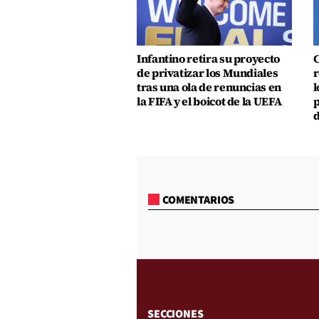
Infantino retira su proyecto
C
de privatizar los Mundiales
r
tras una ola de renuncias en
l
la FIFA y el boicot de la UEFA
p
d
COMENTARIOS
SECCIONES