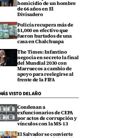
homicidio de un hombre
de 66 años en El
Divisadero
Policía recupera más de
$1,000 en efectivo que
fueron hurtados de una
casa en Chalchuapa
The Times: Infantino
negocia en secreto la final
del Mundial 2030 con
Marruecos a cambio de
apoyo para reelegirse al
frente de la FIFA
MÁS VISTO DEL AÑO
Condenan a
exfuncionarios de CEPA
por actos de corrupción y
vínculos con la MS-13
El Salvador se convierte