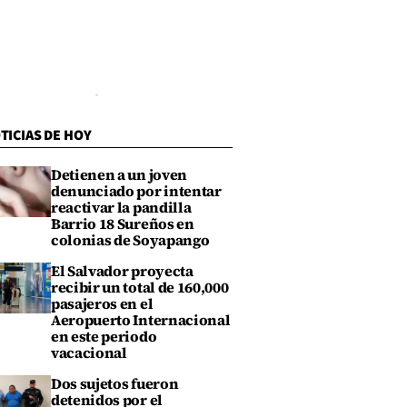
TICIAS DE HOY
Detienen a un joven
denunciado por intentar
reactivar la pandilla
Barrio 18 Sureños en
colonias de Soyapango
El Salvador proyecta
recibir un total de 160,000
pasajeros en el
Aeropuerto Internacional
en este periodo
vacacional
Dos sujetos fueron
detenidos por el