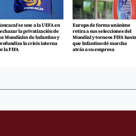
oncacaf se une a la UEFA en
Europa de forma unánime
echazar la privatización de
retira a sus selecciones del
os Mundiales de Infantino y
Mundial y torneos FIFA hast
rofundiza la crisis interna
que Infantino dé marcha
e la FIFA
atrás a su empresa