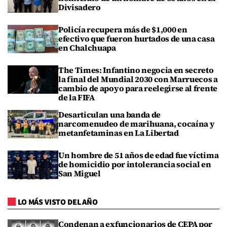
Divisadero
Policía recupera más de $1,000 en
efectivo que fueron hurtados de una casa
en Chalchuapa
The Times: Infantino negocia en secreto
la final del Mundial 2030 con Marruecos a
cambio de apoyo para reelegirse al frente
de la FIFA
Desarticulan una banda de
narcomenudeo de marihuana, cocaína y
metanfetaminas en La Libertad
Un hombre de 51 años de edad fue víctima
de homicidio por intolerancia social en
San Miguel
LO MÁS VISTO DEL AÑO
Condenan a exfuncionarios de CEPA por