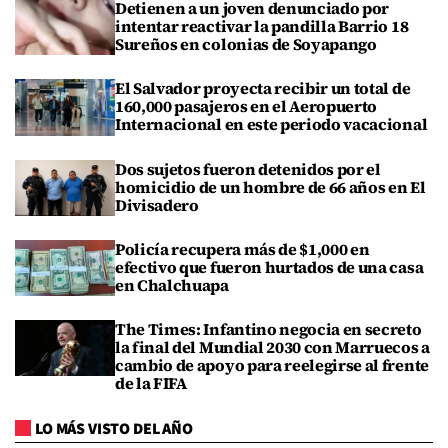
Detienen a un joven denunciado por
intentar reactivar la pandilla Barrio 18
Sureños en colonias de Soyapango
El Salvador proyecta recibir un total de
160,000 pasajeros en el Aeropuerto
Internacional en este periodo vacacional
Dos sujetos fueron detenidos por el
homicidio de un hombre de 66 años en El
Divisadero
Policía recupera más de $1,000 en
efectivo que fueron hurtados de una casa
en Chalchuapa
The Times: Infantino negocia en secreto
la final del Mundial 2030 con Marruecos a
cambio de apoyo para reelegirse al frente
de la FIFA
LO MÁS VISTO DEL AÑO