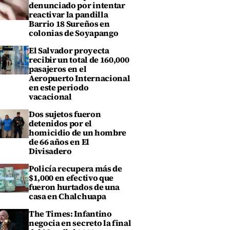
denunciado por intentar
reactivar la pandilla
Barrio 18 Sureños en
colonias de Soyapango
El Salvador proyecta
recibir un total de 160,000
pasajeros en el
Aeropuerto Internacional
en este periodo
vacacional
Dos sujetos fueron
detenidos por el
homicidio de un hombre
de 66 años en El
Divisadero
Policía recupera más de
$1,000 en efectivo que
fueron hurtados de una
casa en Chalchuapa
The Times: Infantino
negocia en secreto la final