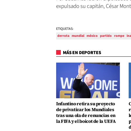
expulsado su capitán, César Mont
ETIQUETAS:
derrota
mundial
méxico
partido
rompe
in
MÁS EN DEPORTES
Infantino retira su proyecto
C
de privatizar los Mundiales
r
tras una ola de renuncias en
l
la FIFA y el boicot de la UEFA
p
d