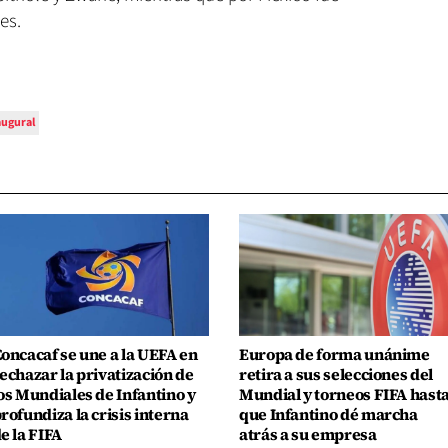
es.
augural
oncacaf se une a la UEFA en
Europa de forma unánime
echazar la privatización de
retira a sus selecciones del
os Mundiales de Infantino y
Mundial y torneos FIFA hast
rofundiza la crisis interna
que Infantino dé marcha
e la FIFA
atrás a su empresa