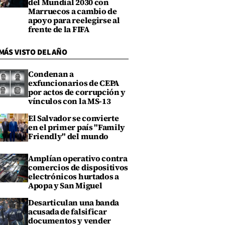
del Mundial 2030 con
Marruecos a cambio de
apoyo para reelegirse al
frente de la FIFA
MÁS VISTO DEL AÑO
Condenan a
exfuncionarios de CEPA
por actos de corrupción y
vínculos con la MS-13
El Salvador se convierte
en el primer país "Family
Friendly" del mundo
Amplían operativo contra
comercios de dispositivos
electrónicos hurtados a
Apopa y San Miguel
Desarticulan una banda
acusada de falsificar
documentos y vender