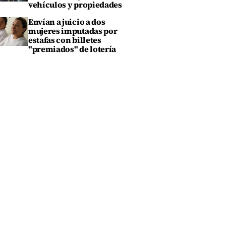
vehículos y propiedades
Envían a juicio a dos
mujeres imputadas por
estafas con billetes
"premiados" de lotería