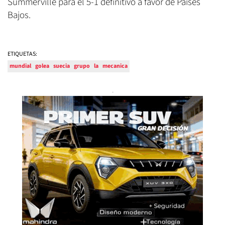
Summerville para el 5-1 definitivo a favor de Países
Bajos.
ETIQUETAS:
mundial
golea
suecia
grupo
la
mecanica