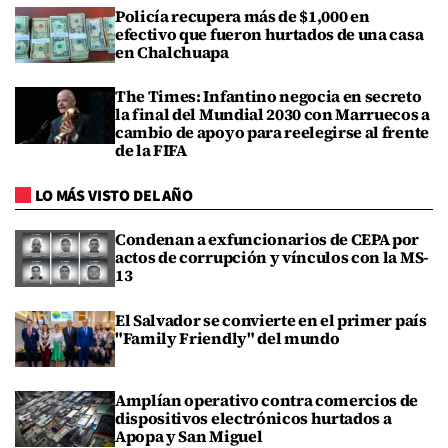
Policía recupera más de $1,000 en
efectivo que fueron hurtados de una casa
en Chalchuapa
The Times: Infantino negocia en secreto
la final del Mundial 2030 con Marruecos a
cambio de apoyo para reelegirse al frente
de la FIFA
LO MÁS VISTO DEL AÑO
Condenan a exfuncionarios de CEPA por
actos de corrupción y vínculos con la MS-
13
El Salvador se convierte en el primer país
"Family Friendly" del mundo
Amplían operativo contra comercios de
dispositivos electrónicos hurtados a
Apopa y San Miguel