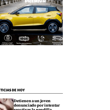
TICIAS DE HOY
Detienen a un joven
denunciado por intentar
reactivar la pandilla