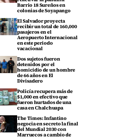
Barrio 18 Sureños en
colonias de Soyapango
El Salvador proyecta
recibir un total de 160,000
pasajeros en el
Aeropuerto Internacional
en este periodo
vacacional
Dos sujetos fueron
detenidos por el
homicidio de un hombre
de 66 años en El
Divisadero
Policía recupera más de
$1,000 en efectivo que
fueron hurtados de una
casa en Chalchuapa
The Times: Infantino
negocia en secreto la final
del Mundial 2030 con
Marruecos a cambio de