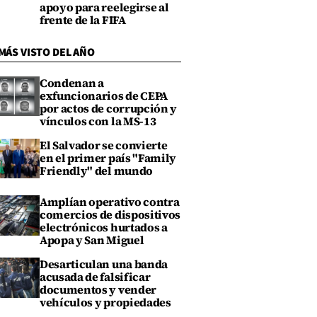
apoyo para reelegirse al
frente de la FIFA
MÁS VISTO DEL AÑO
Condenan a
exfuncionarios de CEPA
por actos de corrupción y
vínculos con la MS-13
El Salvador se convierte
en el primer país "Family
Friendly" del mundo
Amplían operativo contra
comercios de dispositivos
electrónicos hurtados a
Apopa y San Miguel
Desarticulan una banda
acusada de falsificar
documentos y vender
vehículos y propiedades