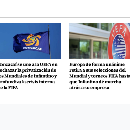
oncacaf se une a la UEFA en
Europa de forma unánime
echazar la privatización de
retira a sus selecciones del
os Mundiales de Infantino y
Mundial y torneos FIFA hast
rofundiza la crisis interna
que Infantino dé marcha
e la FIFA
atrás a su empresa