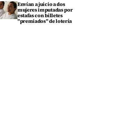
Envían a juicio a dos
mujeres imputadas por
estafas con billetes
"premiados" de lotería