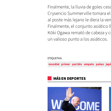
Finalmente, la lluvia de goles ce
Crysencio Summerville tomara el 
al poste más lejano le diera la ve
Finalmente, el conjunto asiático l
Kōki Ogawa remató de cabeza y co
un valioso punto a los asiáticos.
ETIQUETAS:
mundial
primer
partido
empate
países
jap
MÁS EN DEPORTES