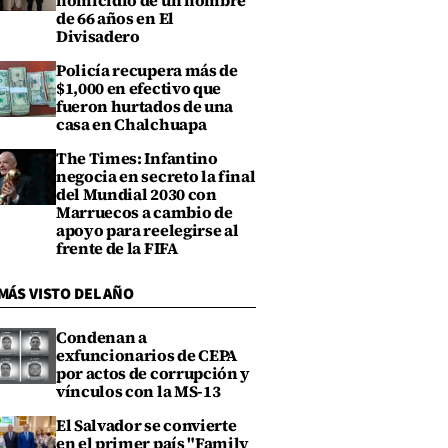
homicidio de un hombre
de 66 años en El
Divisadero
Policía recupera más de
$1,000 en efectivo que
fueron hurtados de una
casa en Chalchuapa
The Times: Infantino
negocia en secreto la final
del Mundial 2030 con
Marruecos a cambio de
apoyo para reelegirse al
frente de la FIFA
MÁS VISTO DEL AÑO
Condenan a
exfuncionarios de CEPA
por actos de corrupción y
vínculos con la MS-13
El Salvador se convierte
en el primer país "Family