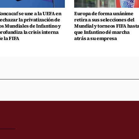
oncacaf se une a la UEFA en
Europa de forma unánime
echazar la privatización de
retira a sus selecciones del
os Mundiales de Infantino y
Mundial y torneos FIFA hast
rofundiza la crisis interna
que Infantino dé marcha
e la FIFA
atrás a su empresa