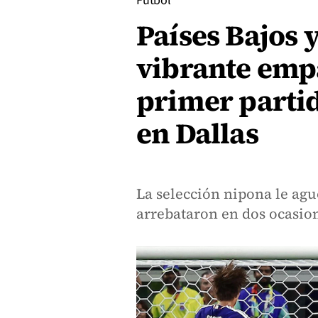
Fútbol
Países Bajos 
vibrante empa
primer parti
en Dallas
La selección nipona le aguó
arrebataron en dos ocasion