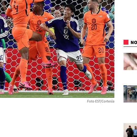
NO
Foto EST/Cortesía