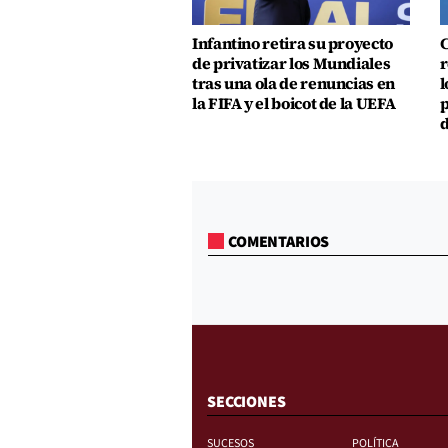
Infantino retira su proyecto
C
de privatizar los Mundiales
r
tras una ola de renuncias en
l
la FIFA y el boicot de la UEFA
p
d
COMENTARIOS
SECCIONES
SUCESOS
POLÍTICA