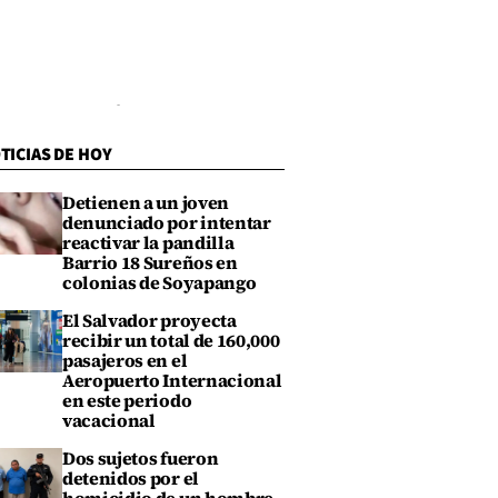
TICIAS DE HOY
Detienen a un joven
denunciado por intentar
reactivar la pandilla
Barrio 18 Sureños en
colonias de Soyapango
El Salvador proyecta
recibir un total de 160,000
pasajeros en el
Aeropuerto Internacional
en este periodo
vacacional
Dos sujetos fueron
detenidos por el