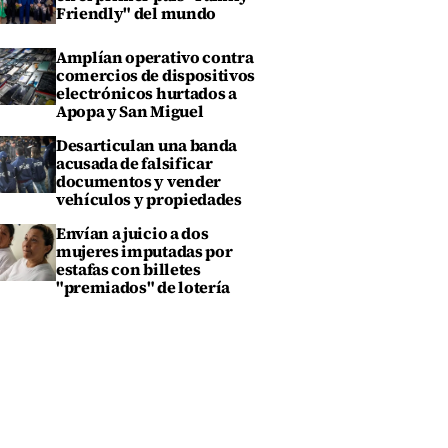
Friendly" del mundo
Amplían operativo contra
comercios de dispositivos
electrónicos hurtados a
Apopa y San Miguel
Desarticulan una banda
acusada de falsificar
documentos y vender
vehículos y propiedades
Envían a juicio a dos
mujeres imputadas por
estafas con billetes
"premiados" de lotería