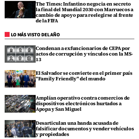
The Times: Infantino negocia en secreto
la final del Mundial 2030 con Marruecos a
cambio de apoyo para reelegirse al frente
de la FIFA
LO MÁS VISTO DEL AÑO
Condenan a exfuncionarios de CEPA por
actos de corrupción y vínculos con la MS-
13
El Salvador se convierte en el primer país
"Family Friendly" del mundo
Amplían operativo contra comercios de
dispositivos electrónicos hurtados a
Apopa y San Miguel
Desarticulan una banda acusada de
falsificar documentos y vender vehículos
y propiedades