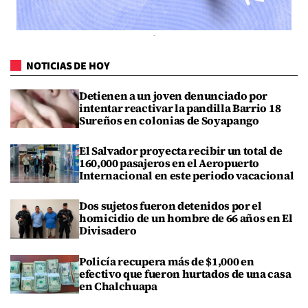
NOTICIAS DE HOY
Detienen a un joven denunciado por
intentar reactivar la pandilla Barrio 18
Sureños en colonias de Soyapango
El Salvador proyecta recibir un total de
160,000 pasajeros en el Aeropuerto
Internacional en este periodo vacacional
Dos sujetos fueron detenidos por el
homicidio de un hombre de 66 años en El
Divisadero
Policía recupera más de $1,000 en
efectivo que fueron hurtados de una casa
en Chalchuapa