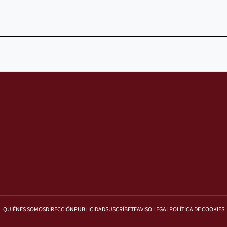
QUIÉNES SOMOS
DIRECCIÓN
PUBLICIDAD
SUSCRÍBETE
AVISO LEGAL
POLÍTICA DE COOKIES