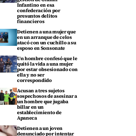
Infantino en esa
confederación por
presuntos delitos
financieros
Detienen a una mujer que
en un arranque de celos
atacó con un cuchillo a su
esposo en Sonsonate
Un hombre confesó que le
quitó la vida a una mujer
por estar obsesionado con
ella y no ser
correspondido
Acusan a tres sujetos
sospechosos de asesinar a
un hombre que jugaba
billar en un
establecimiento de
Apaneca
Detienen a un joven
denunciado por intentar