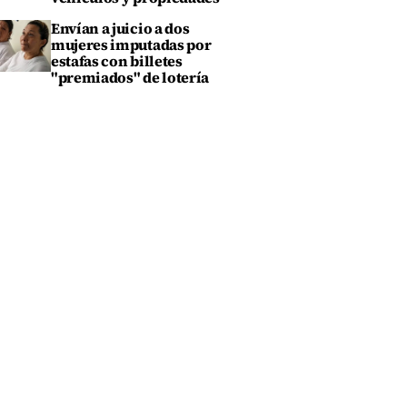
Envían a juicio a dos
mujeres imputadas por
estafas con billetes
"premiados" de lotería