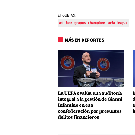
ETIQUETAS:
así
fase
grupos
champions
uefa
league
MÁS EN DEPORTES
La UEFA evalúa una auditoría
I
integral a la gestión de Gianni
d
Infantino en esa
t
confederación por presuntos
l
delitos financieros