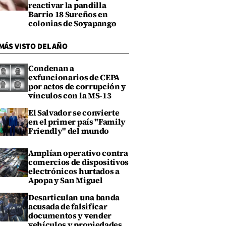
reactivar la pandilla
Barrio 18 Sureños en
colonias de Soyapango
MÁS VISTO DEL AÑO
Condenan a
exfuncionarios de CEPA
por actos de corrupción y
vínculos con la MS-13
El Salvador se convierte
en el primer país "Family
Friendly" del mundo
Amplían operativo contra
comercios de dispositivos
electrónicos hurtados a
Apopa y San Miguel
Desarticulan una banda
acusada de falsificar
documentos y vender
vehículos y propiedades