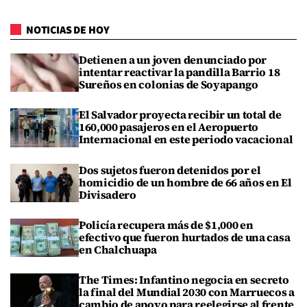
NOTICIAS DE HOY
Detienen a un joven denunciado por
intentar reactivar la pandilla Barrio 18
Sureños en colonias de Soyapango
El Salvador proyecta recibir un total de
160,000 pasajeros en el Aeropuerto
Internacional en este periodo vacacional
Dos sujetos fueron detenidos por el
homicidio de un hombre de 66 años en El
Divisadero
Policía recupera más de $1,000 en
efectivo que fueron hurtados de una casa
en Chalchuapa
The Times: Infantino negocia en secreto
la final del Mundial 2030 con Marruecos a
cambio de apoyo para reelegirse al frente