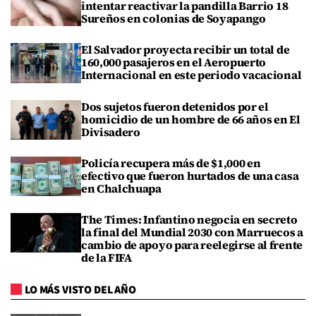
intentar reactivar la pandilla Barrio 18
Sureños en colonias de Soyapango
El Salvador proyecta recibir un total de
160,000 pasajeros en el Aeropuerto
Internacional en este periodo vacacional
Dos sujetos fueron detenidos por el
homicidio de un hombre de 66 años en El
Divisadero
Policía recupera más de $1,000 en
efectivo que fueron hurtados de una casa
en Chalchuapa
The Times: Infantino negocia en secreto
la final del Mundial 2030 con Marruecos a
cambio de apoyo para reelegirse al frente
de la FIFA
LO MÁS VISTO DEL AÑO