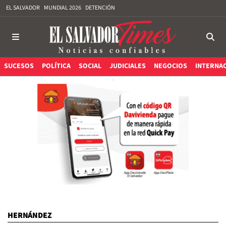
EL SALVADOR
MUNDIAL 2026
DETENCIÓN
SUCESOS
POLÍTICA
SOCIAL
JUDICIALES
NEGOCIOS
INTERNA
HERNÁNDEZ