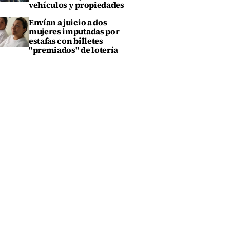
vehículos y propiedades
Envían a juicio a dos
mujeres imputadas por
estafas con billetes
"premiados" de lotería