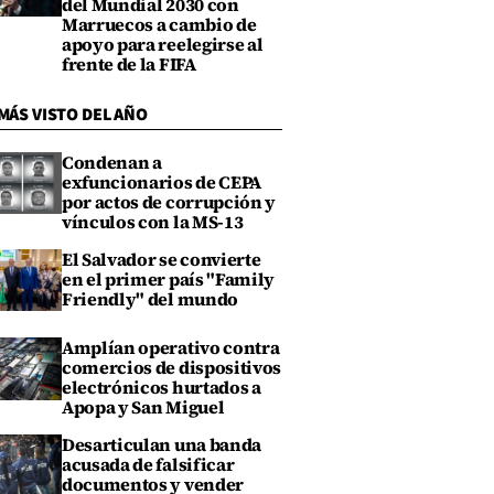
del Mundial 2030 con
Marruecos a cambio de
apoyo para reelegirse al
frente de la FIFA
MÁS VISTO DEL AÑO
Condenan a
exfuncionarios de CEPA
por actos de corrupción y
vínculos con la MS-13
El Salvador se convierte
en el primer país "Family
Friendly" del mundo
Amplían operativo contra
comercios de dispositivos
electrónicos hurtados a
Apopa y San Miguel
Desarticulan una banda
acusada de falsificar
documentos y vender