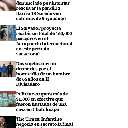
denunciado por intentar
reactivar la pandilla
Barrio 18 Sureños en
colonias de Soyapango
El Salvador proyecta
recibir un total de 160,000
pasajeros en el
Aeropuerto Internacional
en este periodo
vacacional
Dos sujetos fueron
detenidos por el
homicidio de un hombre
de 66 años en El
Divisadero
Policía recupera más de
$1,000 en efectivo que
fueron hurtados de una
casa en Chalchuapa
The Times: Infantino
negocia en secreto la final