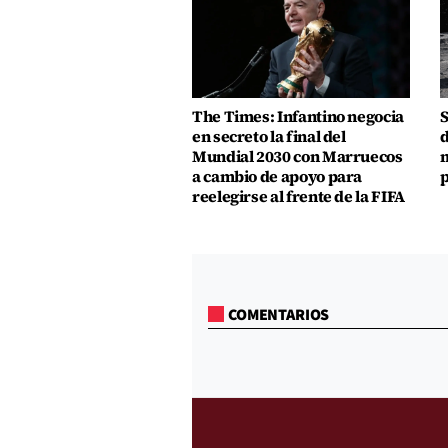
The Times: Infantino negocia
S
en secreto la final del
d
Mundial 2030 con Marruecos
m
a cambio de apoyo para
p
reelegirse al frente de la FIFA
COMENTARIOS