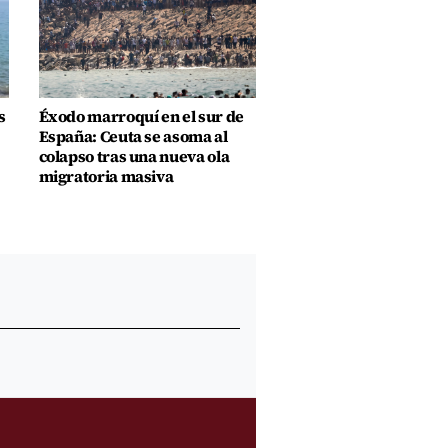
s
Éxodo marroquí en el sur de
España: Ceuta se asoma al
colapso tras una nueva ola
migratoria masiva