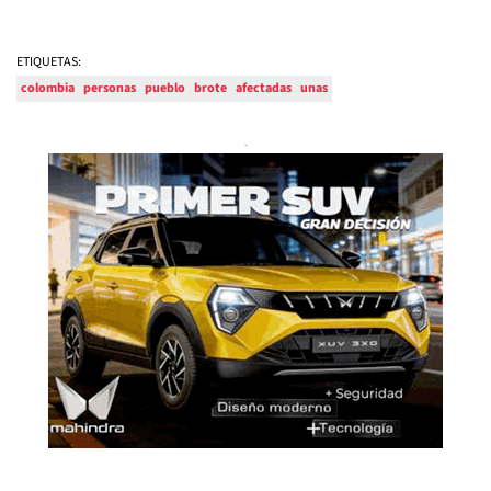
ETIQUETAS:
colombia
personas
pueblo
brote
afectadas
unas