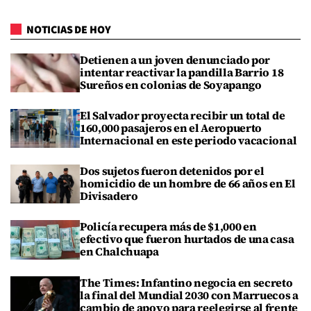
NOTICIAS DE HOY
Detienen a un joven denunciado por
intentar reactivar la pandilla Barrio 18
Sureños en colonias de Soyapango
El Salvador proyecta recibir un total de
160,000 pasajeros en el Aeropuerto
Internacional en este periodo vacacional
Dos sujetos fueron detenidos por el
homicidio de un hombre de 66 años en El
Divisadero
Policía recupera más de $1,000 en
efectivo que fueron hurtados de una casa
en Chalchuapa
The Times: Infantino negocia en secreto
la final del Mundial 2030 con Marruecos a
cambio de apoyo para reelegirse al frente