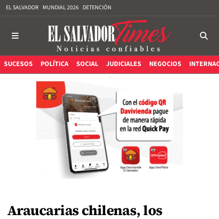
EL SALVADOR
MUNDIAL 2026
DETENCIÓN
SUCESOS
POLÍTICA
SOCIAL
JUDICIALES
NEGOCIOS
INTERNA
Araucarias chilenas, los