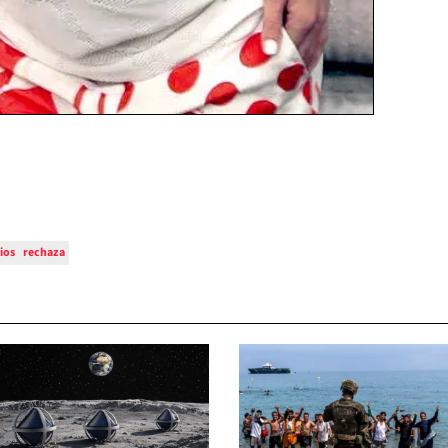
ios
rechaza