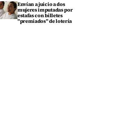
Envían a juicio a dos
mujeres imputadas por
estafas con billetes
"premiados" de lotería