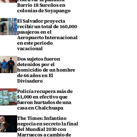
Barrio 18 Sureños en
colonias de Soyapango
El Salvador proyecta
recibir un total de 160,000
pasajeros en el
Aeropuerto Internacional
en este periodo
vacacional
Dos sujetos fueron
detenidos por el
homicidio de un hombre
de 66 años en El
Divisadero
Policía recupera más de
$1,000 en efectivo que
fueron hurtados de una
casa en Chalchuapa
The Times: Infantino
negocia en secreto la final
del Mundial 2030 con
Marruecos a cambio de