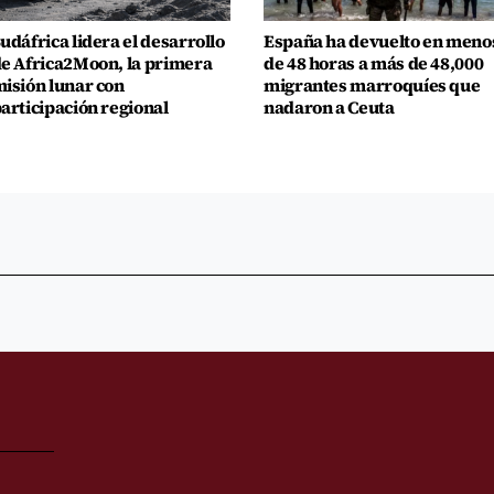
udáfrica lidera el desarrollo
España ha devuelto en meno
e Africa2Moon, la primera
de 48 horas a más de 48,000
isión lunar con
migrantes marroquíes que
articipación regional
nadaron a Ceuta