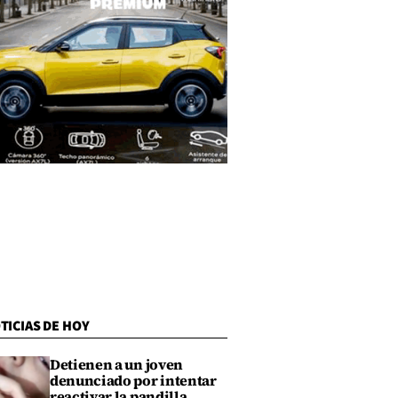
TICIAS DE HOY
Detienen a un joven
denunciado por intentar
reactivar la pandilla