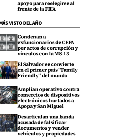
apoyo para reelegirse al
frente de la FIFA
MÁS VISTO DEL AÑO
Condenan a
exfuncionarios de CEPA
por actos de corrupción y
vínculos con la MS-13
El Salvador se convierte
en el primer país "Family
Friendly" del mundo
Amplían operativo contra
comercios de dispositivos
electrónicos hurtados a
Apopa y San Miguel
Desarticulan una banda
acusada de falsificar
documentos y vender
vehículos y propiedades