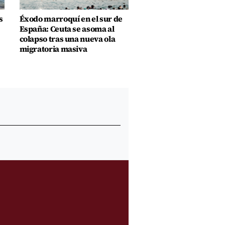
s
Éxodo marroquí en el sur de
España: Ceuta se asoma al
colapso tras una nueva ola
migratoria masiva