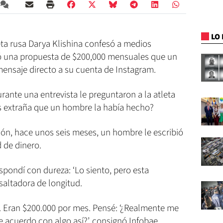
LO 
a rusa Darya Klishina confesó a medios
zó una propuesta de $200,000 mensuales que un
ensaje directo a su cuenta de Instagram.
rante una entrevista le preguntaron a la atleta
s extraña que un hombre la había hecho?
sión, hace unos seis meses, un hombre le escribió
d de dinero.
pondí con dureza: ‘Lo siento, pero esta
 saltadora de longitud.
 Eran $200.000 por mes. Pensé: ‘¿Realmente me
 acuerdo con algo así?’, consignó Infobae.