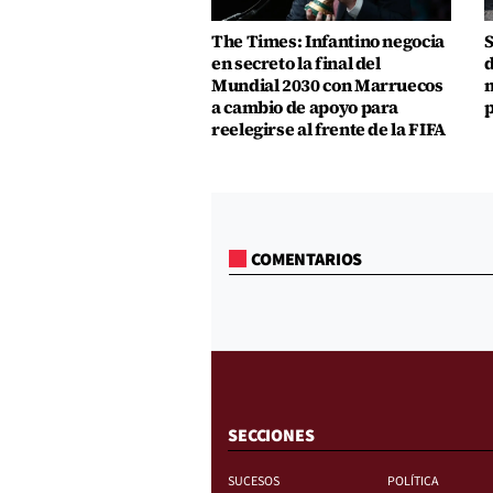
The Times: Infantino negocia
S
en secreto la final del
d
Mundial 2030 con Marruecos
m
a cambio de apoyo para
p
reelegirse al frente de la FIFA
COMENTARIOS
SECCIONES
SUCESOS
POLÍTICA