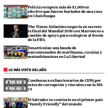
Policía recupera más de $1,000 en
efectivo que fueron hurtados de una casa
en Chalchuapa
The Times: Infantino negocia en secreto
la final del Mundial 2030 con Marruecos a
cambio de apoyo para reelegirse al frente
de la FIFA
Desarticulan una banda de
narcomenudeo de marihuana, cocaína y
metanfetaminas en La Libertad
LO MÁS VISTO DEL AÑO
Condenan a exfuncionarios de CEPA por
actos de corrupción y vínculos con la MS-
13
El Salvador se convierte en el primer país
"Family Friendly" del mundo