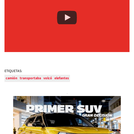
ETIQUETAS:
camión
transportaba
volcó
elefantes