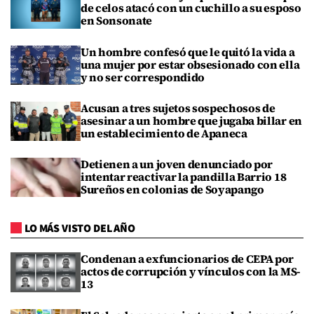
de celos atacó con un cuchillo a su esposo
en Sonsonate
Un hombre confesó que le quitó la vida a
una mujer por estar obsesionado con ella
y no ser correspondido
Acusan a tres sujetos sospechosos de
asesinar a un hombre que jugaba billar en
un establecimiento de Apaneca
Detienen a un joven denunciado por
intentar reactivar la pandilla Barrio 18
Sureños en colonias de Soyapango
LO MÁS VISTO DEL AÑO
Condenan a exfuncionarios de CEPA por
actos de corrupción y vínculos con la MS-
13