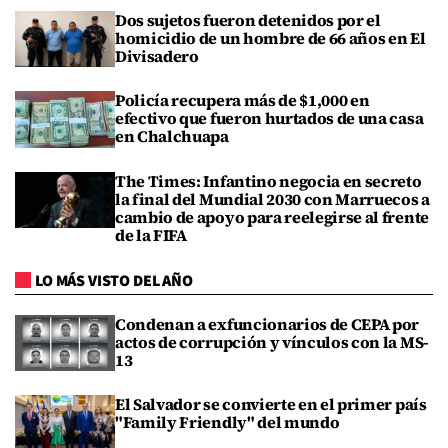
Dos sujetos fueron detenidos por el
homicidio de un hombre de 66 años en El
Divisadero
Policía recupera más de $1,000 en
efectivo que fueron hurtados de una casa
en Chalchuapa
The Times: Infantino negocia en secreto
la final del Mundial 2030 con Marruecos a
cambio de apoyo para reelegirse al frente
de la FIFA
LO MÁS VISTO DEL AÑO
Condenan a exfuncionarios de CEPA por
actos de corrupción y vínculos con la MS-
13
El Salvador se convierte en el primer país
"Family Friendly" del mundo