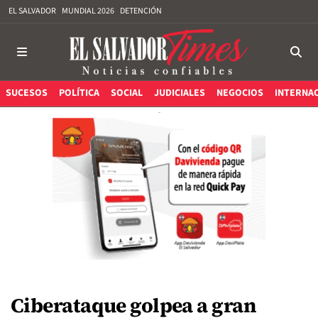
EL SALVADOR
MUNDIAL 2026
DETENCIÓN
SUCESOS
POLÍTICA
SOCIAL
JUDICIALES
NEGOCIOS
INTERNA
Ciberataque golpea a gran