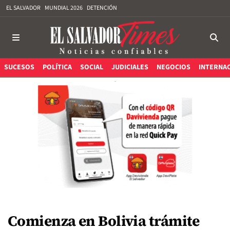
EL SALVADOR
MUNDIAL 2026
DETENCIÓN
SUCESOS
POLÍTICA
SOCIAL
JUDICIALES
NEGOCIOS
INTERNA
Comienza en Bolivia trámite