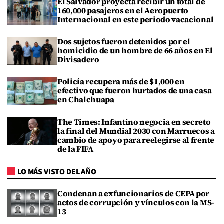
El Salvador proyecta recibir un total de
160,000 pasajeros en el Aeropuerto
Internacional en este periodo vacacional
Dos sujetos fueron detenidos por el
homicidio de un hombre de 66 años en El
Divisadero
Policía recupera más de $1,000 en
efectivo que fueron hurtados de una casa
en Chalchuapa
The Times: Infantino negocia en secreto
la final del Mundial 2030 con Marruecos a
cambio de apoyo para reelegirse al frente
de la FIFA
LO MÁS VISTO DEL AÑO
Condenan a exfuncionarios de CEPA por
actos de corrupción y vínculos con la MS-
13