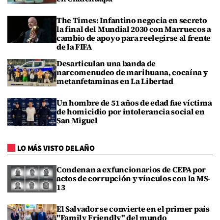
The Times: Infantino negocia en secreto
la final del Mundial 2030 con Marruecos a
cambio de apoyo para reelegirse al frente
de la FIFA
Desarticulan una banda de
narcomenudeo de marihuana, cocaína y
metanfetaminas en La Libertad
Un hombre de 51 años de edad fue víctima
de homicidio por intolerancia social en
San Miguel
LO MÁS VISTO DEL AÑO
Condenan a exfuncionarios de CEPA por
actos de corrupción y vínculos con la MS-
13
El Salvador se convierte en el primer país
"Family Friendly" del mundo