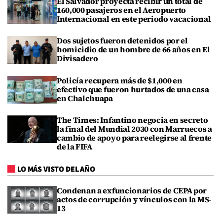
El Salvador proyecta recibir un total de
160,000 pasajeros en el Aeropuerto
Internacional en este periodo vacacional
Dos sujetos fueron detenidos por el
homicidio de un hombre de 66 años en El
Divisadero
Policía recupera más de $1,000 en
efectivo que fueron hurtados de una casa
en Chalchuapa
The Times: Infantino negocia en secreto
la final del Mundial 2030 con Marruecos a
cambio de apoyo para reelegirse al frente
de la FIFA
LO MÁS VISTO DEL AÑO
Condenan a exfuncionarios de CEPA por
actos de corrupción y vínculos con la MS-
13