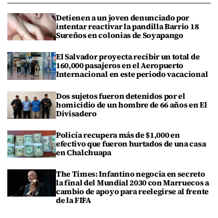
Detienen a un joven denunciado por
intentar reactivar la pandilla Barrio 18
Sureños en colonias de Soyapango
El Salvador proyecta recibir un total de
160,000 pasajeros en el Aeropuerto
Internacional en este periodo vacacional
Dos sujetos fueron detenidos por el
homicidio de un hombre de 66 años en El
Divisadero
Policía recupera más de $1,000 en
efectivo que fueron hurtados de una casa
en Chalchuapa
The Times: Infantino negocia en secreto
la final del Mundial 2030 con Marruecos a
cambio de apoyo para reelegirse al frente
de la FIFA