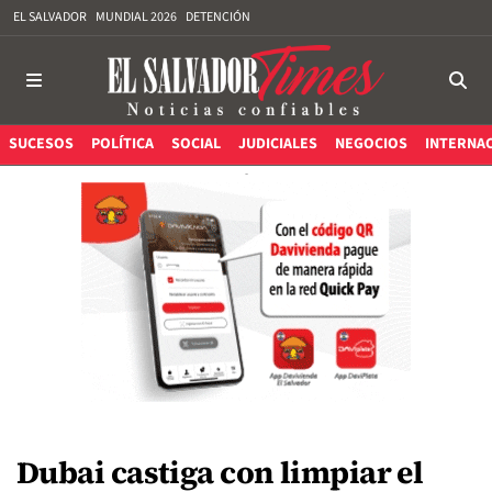
EL SALVADOR
MUNDIAL 2026
DETENCIÓN
SUCESOS
POLÍTICA
SOCIAL
JUDICIALES
NEGOCIOS
INTERNA
Dubai castiga con limpiar el