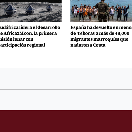
udáfrica lidera el desarrollo
España ha devuelto en meno
e Africa2Moon, la primera
de 48 horas a más de 48,000
isión lunar con
migrantes marroquíes que
articipación regional
nadaron a Ceuta