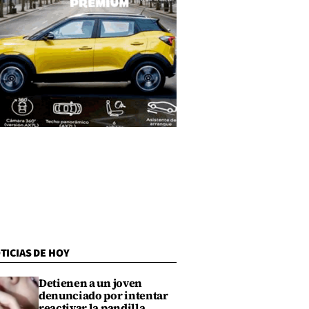
TICIAS DE HOY
Detienen a un joven
denunciado por intentar
reactivar la pandilla