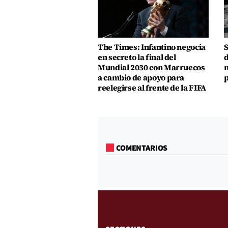
The Times: Infantino negocia
S
en secreto la final del
d
Mundial 2030 con Marruecos
m
a cambio de apoyo para
p
reelegirse al frente de la FIFA
COMENTARIOS