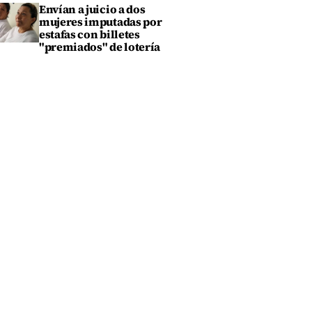
Envían a juicio a dos
mujeres imputadas por
estafas con billetes
"premiados" de lotería