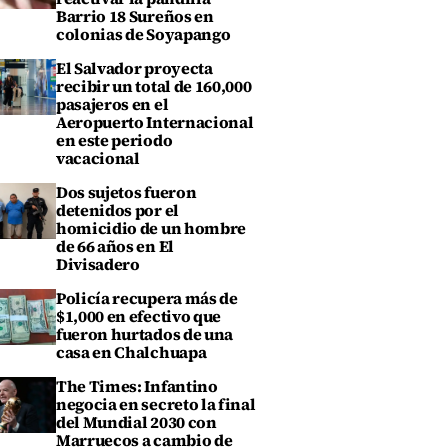
Barrio 18 Sureños en
colonias de Soyapango
El Salvador proyecta
recibir un total de 160,000
pasajeros en el
Aeropuerto Internacional
en este periodo
vacacional
Dos sujetos fueron
detenidos por el
homicidio de un hombre
de 66 años en El
Divisadero
Policía recupera más de
$1,000 en efectivo que
fueron hurtados de una
casa en Chalchuapa
The Times: Infantino
negocia en secreto la final
del Mundial 2030 con
Marruecos a cambio de