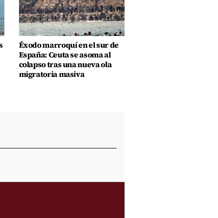
s
Éxodo marroquí en el sur de
España: Ceuta se asoma al
colapso tras una nueva ola
migratoria masiva