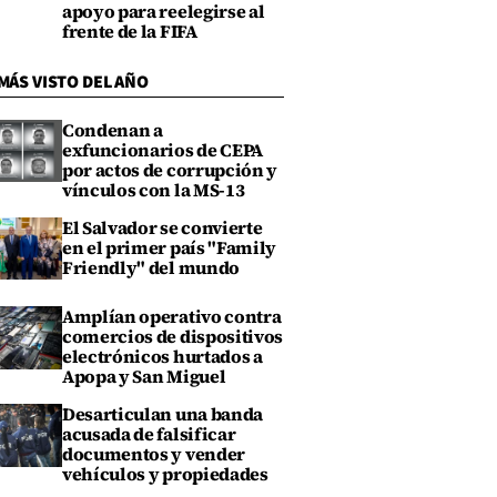
apoyo para reelegirse al
frente de la FIFA
MÁS VISTO DEL AÑO
Condenan a
exfuncionarios de CEPA
por actos de corrupción y
vínculos con la MS-13
El Salvador se convierte
en el primer país "Family
Friendly" del mundo
Amplían operativo contra
comercios de dispositivos
electrónicos hurtados a
Apopa y San Miguel
Desarticulan una banda
acusada de falsificar
documentos y vender
vehículos y propiedades