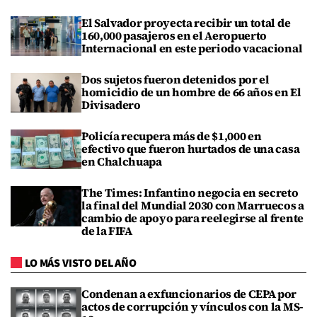
El Salvador proyecta recibir un total de
160,000 pasajeros en el Aeropuerto
Internacional en este periodo vacacional
Dos sujetos fueron detenidos por el
homicidio de un hombre de 66 años en El
Divisadero
Policía recupera más de $1,000 en
efectivo que fueron hurtados de una casa
en Chalchuapa
The Times: Infantino negocia en secreto
la final del Mundial 2030 con Marruecos a
cambio de apoyo para reelegirse al frente
de la FIFA
LO MÁS VISTO DEL AÑO
Condenan a exfuncionarios de CEPA por
actos de corrupción y vínculos con la MS-